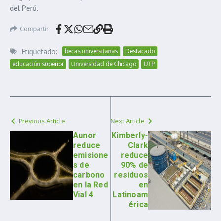
del Perú.
Compartir
Etiquetado:
becas universitarias
Destacado
educación superior
Universidad de Chicago
UTP
Previous Article
Next Article
Aunor
Kimberly-
reduce
Clark
emisione
reduce
s de
90% de
carbono
residuos
en la Red
en
Vial 4
Latinoam
érica