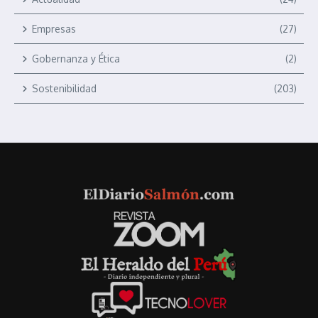
Empresas
(27)
Gobernanza y Ética
(2)
Sostenibilidad
(203)