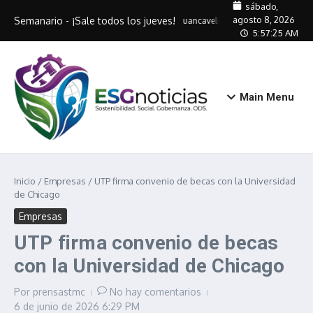
Saltar al contenido
sábado,
agosto 8, 2026
Semanario - ¡Sale todos los jueves!
Huancavelica entrega DNIe gratuito
5:57:26 AM
Main Menu
Inicio
/
Empresas
/
UTP firma convenio de becas con la Universidad
de Chicago
Empresas
UTP firma convenio de becas
con la Universidad de Chicago
Por
prensastmc
No hay comentarios
6 de junio de 2026
6:29 PM