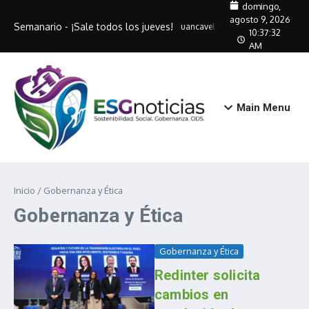
Saltar al contenido
domingo,
agosto 9, 2026
Semanario - ¡Sale todos los jueves!
Huancavelica entrega DNIe gratuit
10:37:32
AM
Main Menu
Inicio
/
Gobernanza y Ética
Gobernanza y Ética
Gobernanza y Ética
Redinter solicita
cambios en