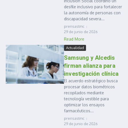
Inclusión Social coordinó un
desfile inclusivo para fortalecer
la autonomía de personas con
discapacidad severa...
prensastmc
29 de junio de 2026
Read More
Actualidad
Samsung y Alcedis
firman alianza para
investigación clínica
El acuerdo estratégico busca
procesar datos biométricos
recopilados mediante
tecnología vestible para
optimizar los ensayos
farmacéuticos...
prensastmc
29 de junio de 2026