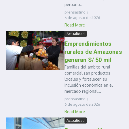
peruano...
prensastmc
6 de agosto de 2026
Read More
Actualidad
Emprendimientos
rurales de Amazonas
generan S/ 50 mil
Familias del ámbito rural
comercializan productos
locales y fortalecen su
inclusión económica en el
mercado regional...
prensastmc
6 de agosto de 2026
Read More
Actualidad