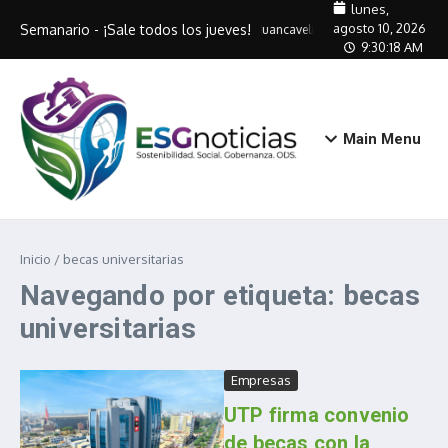
Saltar al contenido
lunes,
agosto 10, 2026
Semanario - ¡Sale todos los jueves!
Huancavelica entrega DNIe gratuit
9:30:18 AM
Main Menu
Inicio
/
becas universitarias
Navegando por etiqueta: becas
universitarias
Empresas
UTP firma convenio
de becas con la