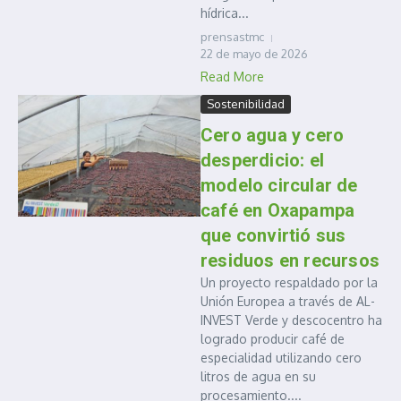
hídrica...
prensastmc
22 de mayo de 2026
Read More
Sostenibilidad
Cero agua y cero
desperdicio: el
modelo circular de
café en Oxapampa
que convirtió sus
residuos en recursos
Un proyecto respaldado por la
Unión Europea a través de AL-
INVEST Verde y descocentro ha
logrado producir café de
especialidad utilizando cero
litros de agua en su
procesamiento....