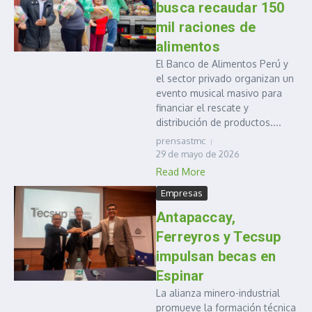
busca recaudar 150
mil raciones de
alimentos
El Banco de Alimentos Perú y
el sector privado organizan un
evento musical masivo para
financiar el rescate y
distribución de productos....
prensastmc
29 de mayo de 2026
Read More
Empresas
Antapaccay,
Ferreyros y Tecsup
impulsan becas en
Espinar
La alianza minero-industrial
promueve la formación técnica