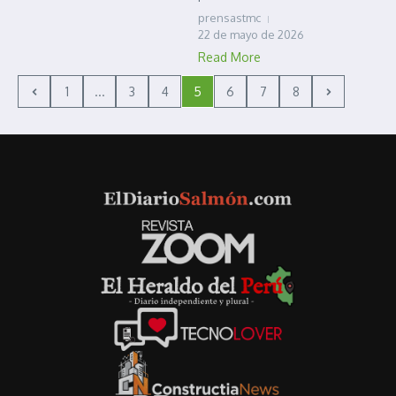
prensastmc
22 de mayo de 2026
Read More
1
...
3
4
5
6
7
8