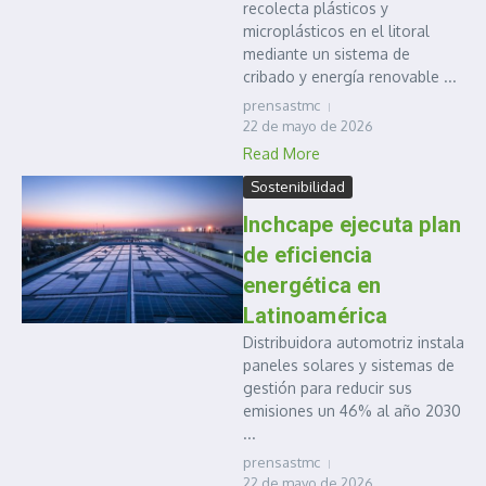
recolecta plásticos y
microplásticos en el litoral
mediante un sistema de
cribado y energía renovable ...
prensastmc
22 de mayo de 2026
Read More
Sostenibilidad
Inchcape ejecuta plan
de eficiencia
energética en
Latinoamérica
Distribuidora automotriz instala
paneles solares y sistemas de
gestión para reducir sus
emisiones un 46% al año 2030
...
prensastmc
22 de mayo de 2026