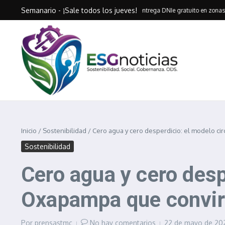
Saltar al contenido
Semanario - ¡Sale todos los jueves!
Huancavelica entrega DNIe gratuito en zonas altoand
Inicio
/
Sostenibilidad
/
Cero agua y cero desperdicio: el modelo ci
Sostenibilidad
Cero agua y cero desp
Oxapampa que convirt
Por
prensastmc
No hay comentarios
22 de mayo de 2