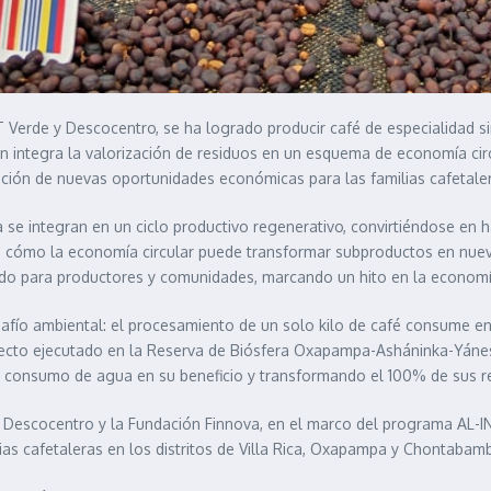
Verde y Descocentro, se ha logrado producir café de especialidad sin
én integra la valorización de residuos en un esquema de economía cir
ación de nuevas oportunidades económicas para las familias cafetale
e integran en un ciclo productivo regenerativo, convirtiéndose en ha
 cómo la economía circular puede transformar subproductos en nueva
o para productores y comunidades, marcando un hito en la economía 
esafío ambiental: el procesamiento de un solo kilo de café consume e
royecto ejecutado en la Reserva de Biósfera Oxapampa-Asháninka-Yán
el consumo de agua en su beneficio y transformando el 100% de sus r
 Descocentro y la Fundación Finnova, en el marco del programa AL-IN
as cafetaleras en los distritos de Villa Rica, Oxapampa y Chontabam