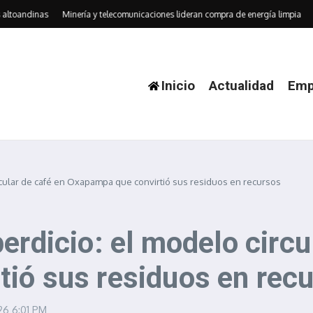
inas
Minería y telecomunicaciones lideran compra de energía limpia
TEDxTuku
Inicio
Actualidad
Emp
rcular de café en Oxapampa que convirtió sus residuos en recursos
erdicio: el modelo circu
ió sus residuos en rec
026
6:01 PM