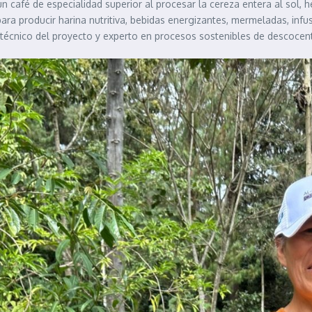
n café de especialidad superior al procesar la cereza entera al sol
e para producir harina nutritiva, bebidas energizantes, mermeladas, in
 técnico del proyecto y experto en procesos sostenibles de descocen