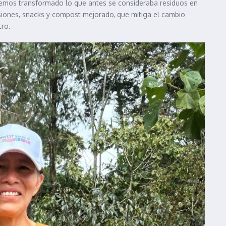
, hemos transformado lo que antes se consideraba residuos en
fusiones, snacks y compost mejorado, que mitiga el cambio
tro.