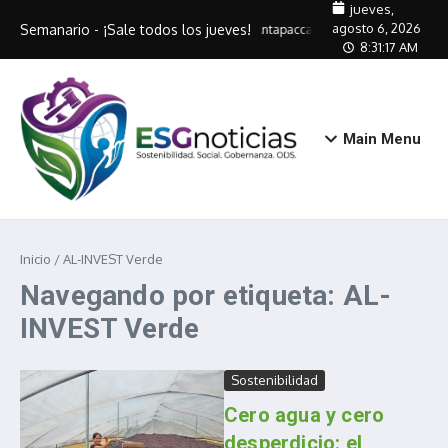
Saltar al contenido
jueves,
agosto 6, 2026
Semanario - ¡Sale todos los jueves!
Antapaccay capacitará a 320 artes
8:31:17 AM
Main Menu
Inicio
/
AL-INVEST Verde
Navegando por etiqueta: AL-
INVEST Verde
Sostenibilidad
Cero agua y cero
desperdicio: el