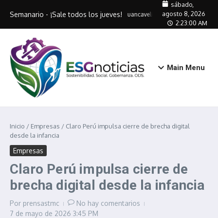
Saltar al contenido
sábado,
agosto 8, 2026
Semanario - ¡Sale todos los jueves!
Huancavelica entrega DNIe gratuito
2:23:01 AM
Main Menu
Inicio
/
Empresas
/
Claro Perú impulsa cierre de brecha digital
desde la infancia
Empresas
Claro Perú impulsa cierre de
brecha digital desde la infancia
Por
prensastmc
No hay comentarios
7 de mayo de 2026
3:45 PM