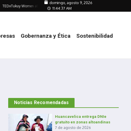
domingo, agosto 9, 2026
TEDxTukuy Women abre espacio de debate sobre equidad e inclusión
Transici
11:44:37 AM
resas
Gobernanza y Ética
Sostenibilidad
Noticias Recomendadas
Huancavelica entrega DNIe
gratuito en zonas altoandinas
7 de agosto de 2026