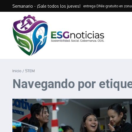
Saltar al contenido
Semanario - ¡Sale todos los jueves!
Huancavelica entrega DNIe gratuito en zonas
Inicio
/
STEM
Navegando por etiqu