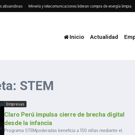
 altoandinas
Minería y telecomunicaciones lideran compra de energía limpia
Inicio
Actualidad
Emp
eta: STEM
Empresas
Claro Perú impulsa cierre de brecha digital
desde la infancia
Programa STEMpoderadas beneficia a 150 niñas mediante el