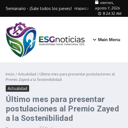
Saltar al contenido
viernes,
agosto 7, 2026
Semanario - ¡Sale todos los jueves!
Antapaccay capacitará a 320 artes
8:24:32 AM
Main Menu
Inicio
/
Actualidad
/
Último mes para presentar postulaciones al
Premio Zayed a la Sostenibilidad
Actualidad
Último mes para presentar
postulaciones al Premio Zayed
a la Sostenibilidad