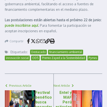
gobernanza ambiental, facilitando el acceso a fuentes de
financiamiento complementarias en el mediano plazo.
Las postulaciones están abiertas hasta el próximo 22 de junio:
puede inscribirse aquí
.
Para fomentar la participación se
aceptan inscripciones en español.
Compartir
Etiquetado:
Destacado
financiamiento ambiental
innovación social
ODS
Premio Zayed a la Sostenibilidad
Pymes
Previous Article
Next Article
Festival
Entel y
benéfico
MAF
busca
Perú
recaudar
articulan