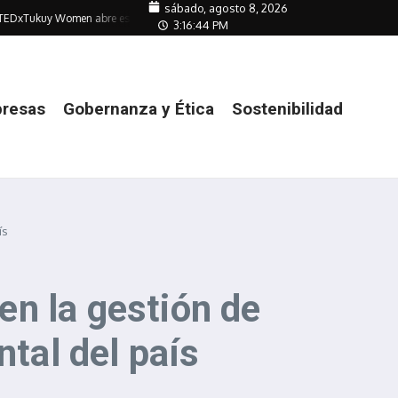
sábado, agosto 8, 2026
kuy Women abre espacio de debate sobre equidad e inclusión
Transición a la
3:16:46 PM
resas
Gobernanza y Ética
Sostenibilidad
ís
 en la gestión de
ntal del país