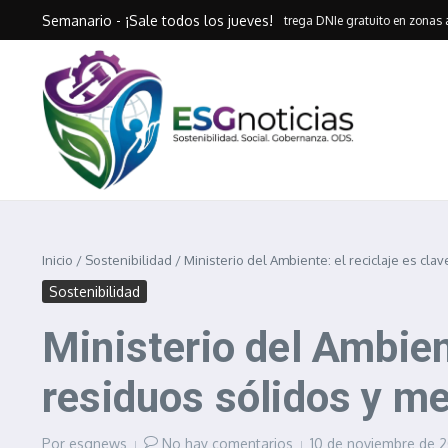
Saltar al contenido
Semanario - ¡Sale todos los jueves!
Huancavelica entrega DNIe gratuito en zonas altoan
Inicio
/
Sostenibilidad
/
Ministerio del Ambiente: el reciclaje es cla
Sostenibilidad
Ministerio del Ambient
residuos sólidos y me
Por
esgnews
No hay comentarios
10 de noviembre de 