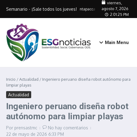
Saltar al contenido
viernes,
agosto 7, 2026
Semanario - ¡Sale todos los jueves!
Antapaccay capacitará a 320 artes
2:01:26 PM
Main Menu
Inicio
/
Actualidad
/
Ingeniero peruano diseña robot autónomo para
limpiar playas
Actualidad
Ingeniero peruano diseña robot
autónomo para limpiar playas
Por
prensastmc
No hay comentarios
22 de mayo de 2026
6:33 PM