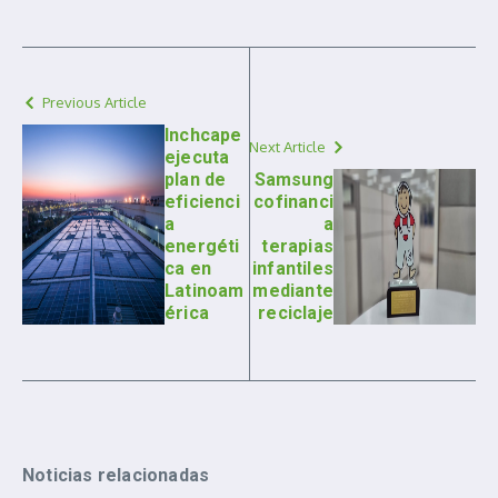
Previous Article
Inchcape
Next Article
ejecuta
plan de
Samsung
eficienci
cofinanci
a
a
energéti
terapias
ca en
infantiles
Latinoam
mediante
érica
reciclaje
Noticias relacionadas