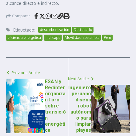
alcance directo e indirecto.
Compartir
Etiquetado:
descarbonización
Destacado
eficiencia energética
Inchcape
Movilidad sostenible
Perú
Previous Article
Next Article
ESAN y
Redinter
Ingeniero
organiza
peruano
n foro
diseña
sobre
robot
transició
autónom
n
o para
energéti
limpiar
ca
playas