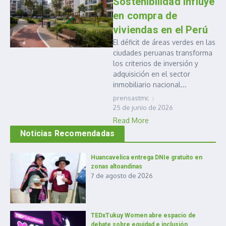
Sostenibilidad influye
en compra de
viviendas en el Perú
El déficit de áreas verdes en las
ciudades peruanas transforma
los criterios de inversión y
adquisición en el sector
inmobiliario nacional...
prensastmc
25 de junio de 2026
Read More
Noticias Recomendadas
Huancavelica entrega DNIe gratuito en
zonas altoandinas
7 de agosto de 2026
TEDxTukuy Women abre espacio de
debate sobre equidad e inclusión