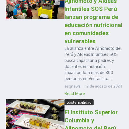
Ajinomoto y Aldeas
Infantiles SOS Perú
lanzan programa de
educación nutricional
en comunidades
vulnerables
La alianza entre Ajinomoto del
Perú y Aldeas Infantiles SOS
busca capacitar a padres y
docentes en nutrición,
impactando a más de 800
personas en Ventanilla....
esgnews
12 de agosto de 2024
Read More
Sostenibilidad
El Instituto Superior
Columbia y
Ajinomoto del Perú