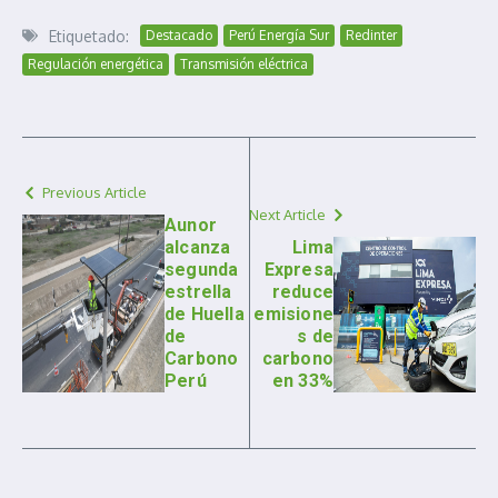
Etiquetado:
Destacado
Perú Energía Sur
Redinter
Regulación energética
Transmisión eléctrica
Previous Article
Next Article
Aunor
alcanza
Lima
segunda
Expresa
estrella
reduce
de Huella
emisione
de
s de
Carbono
carbono
Perú
en 33%