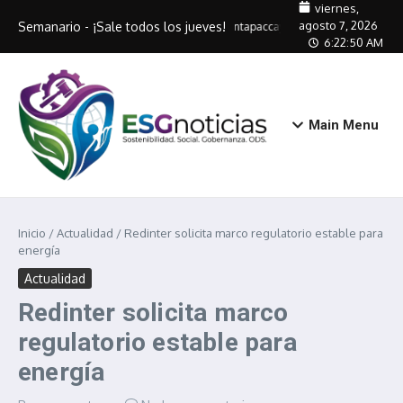
Saltar al contenido
viernes,
agosto 7, 2026
Semanario - ¡Sale todos los jueves!
Antapaccay capacitará a 320 artesa
6:22:50 AM
Main Menu
Inicio
/
Actualidad
/
Redinter solicita marco regulatorio estable para
energía
Actualidad
Redinter solicita marco
regulatorio estable para
energía