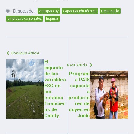
Etiquetado:
Antapaccay
capacitación técnica
Destacado
empresas comunales
Espinar
Previous Article
El
Next Article
impacto
de las
Program
variables
a PAIS
ESG en
capacita
los
a
estados
producto
financier
res de
os de
cuyes en
Cabify
Junín