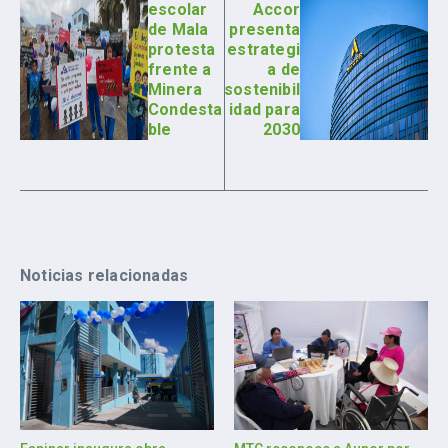
escolar
Accor
de Mala
presenta
protesta
estrategi
frente a
a de
Minera
sostenibil
Condesta
idad para
ble
2030
Noticias relacionadas