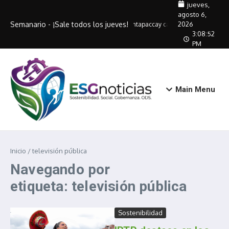
Saltar al contenido
jueves,
agosto 6,
Semanario - ¡Sale todos los jueves!
2026
Antapaccay capacitará a 320 artesa
3:08:52
PM
Main Menu
Inicio
/
televisión pública
Navegando por
etiqueta: televisión pública
Sostenibilidad