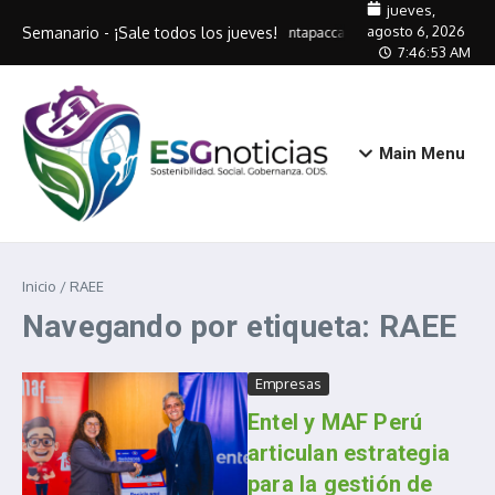
Saltar al contenido
jueves,
agosto 6, 2026
Semanario - ¡Sale todos los jueves!
Antapaccay capacitará a 320 artes
7:46:53 AM
Main Menu
Inicio
/
RAEE
Navegando por etiqueta: RAEE
Empresas
Entel y MAF Perú
articulan estrategia
para la gestión de