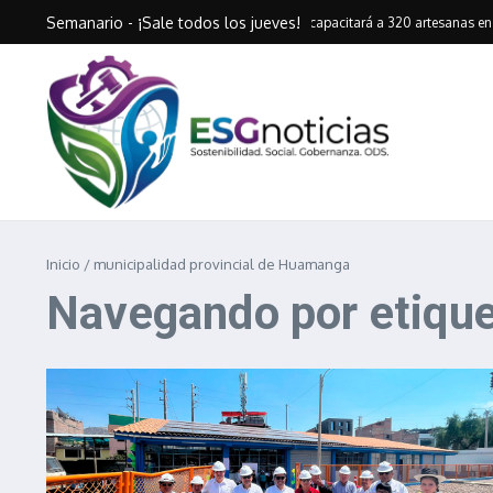
Saltar al contenido
Semanario - ¡Sale todos los jueves!
Antapaccay capacitará a 320 artesanas en 
Inicio
/
municipalidad provincial de Huamanga
Navegando por etique