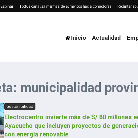
Espinar
Tottus canaliza mermas de alimentos hacia comedores
Redinter soli
Inicio
Actualidad
Emp
ta: municipalidad prov
Sostenibilidad
Electrocentro invierte más de S/ 80 millones e
Ayacucho que incluyen proyectos de generaci
con energía renovable