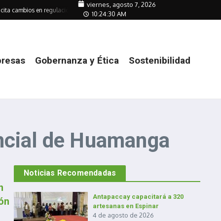
viernes, agosto 7, 2026
cita cambios en regulación de transmisión
Empresas mitigan su huella ante a
10:24:30 AM
resas
Gobernanza y Ética
Sostenibilidad
incial de Huamanga
Noticias Recomendadas
n
Antapaccay capacitará a 320
ón
artesanas en Espinar
4 de agosto de 2026