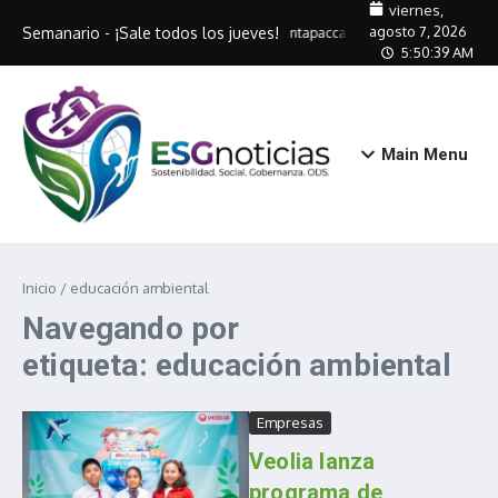
Saltar al contenido
viernes,
agosto 7, 2026
Semanario - ¡Sale todos los jueves!
Antapaccay capacitará a 320 artes
5:50:40 AM
Main Menu
Inicio
/
educación ambiental
Navegando por
etiqueta: educación ambiental
Empresas
Veolia lanza
programa de