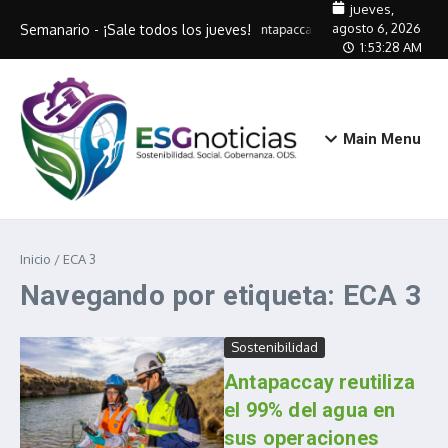
Saltar al contenido
jueves,
agosto 6, 2026
Semanario - ¡Sale todos los jueves!
Antapaccay capacitará a 320 artes
1:53:28 AM
Main Menu
Inicio
/
ECA 3
Navegando por etiqueta: ECA 3
Sostenibilidad
Antapaccay reutiliza
el 99% del agua en
sus operaciones