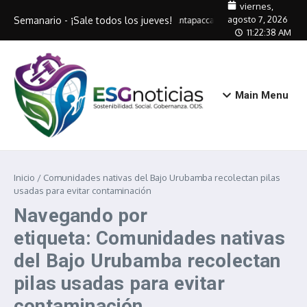
Saltar al contenido
viernes,
agosto 7, 2026
Semanario - ¡Sale todos los jueves!
Antapaccay capacitará a 320 artes
11:22:38 AM
Main Menu
Inicio
/
Comunidades nativas del Bajo Urubamba recolectan pilas
usadas para evitar contaminación
Navegando por
etiqueta: Comunidades nativas
del Bajo Urubamba recolectan
pilas usadas para evitar
contaminación