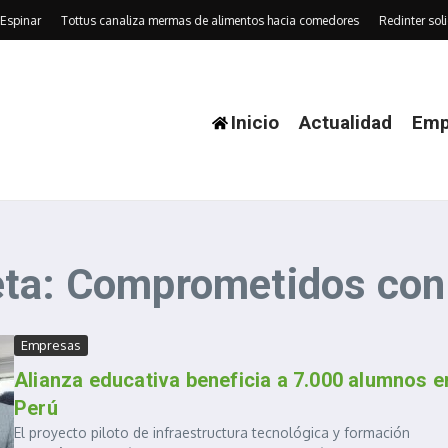
spinar
Tottus canaliza mermas de alimentos hacia comedores
Redinter soli
Inicio
Actualidad
Emp
eta: Comprometidos con
Empresas
Alianza educativa beneficia a 7.000 alumnos e
Perú
El proyecto piloto de infraestructura tecnológica y formación