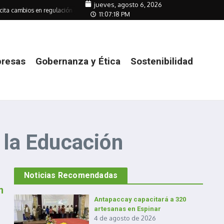
jueves, agosto 6, 2026
cita cambios en regulación de transmisión
Empresas mitigan su huella ante au
11:07:18 PM
resas
Gobernanza y Ética
Sostenibilidad
 la Educación
Noticias Recomendadas
n
Antapaccay capacitará a 320
artesanas en Espinar
4 de agosto de 2026