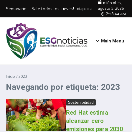
Saltar al contenido
miércoles,
agosto 5, 2026
Semanario - ¡Sale todos los jueves!
Antapaccay capacitará a 320 artes
2:58:44 AM
Main Menu
Inicio
/
2023
Navegando por etiqueta: 2023
Sostenibilidad
Red Hat estima
alcanzar cero
emisiones para 2030