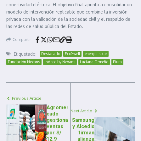
conectividad eléctrica. El objetivo final apunta a consolidar un
modelo de intervención replicable que combine la inversión
privada con la validación de la sociedad civil y el respaldo de
las redes de salud pública del Estado.
Compartir
Etiquetado:
Destacado
EcoSwell
energía solar
Fundación Nexans
Indeco by Nexans
Luciana Ormeño
Piura
Previous Article
Agromer
Next Article
cado
gestiona
Samsung
ventas
y Alcedis
por S/
firman
12.9
alianza