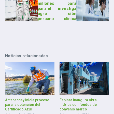
millones
para
para el
investiga
agro
ción
peruano
clínica
Noticias relacionadas
Antapaccay inicia proceso
Espinar inaugura obra
para la obtención del
hídrica con fondos de
Certificado Azul
convenio marco