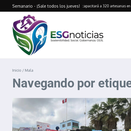
Saltar al contenido
Semanario - ¡Sale todos los jueves!
Antapaccay capacitará a 320 artesanas en 
Inicio
/
Mala
Navegando por etique