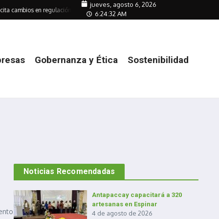
jueves, agosto 6, 2026
cita cambios en regulación de transmisión
Empresas mitigan su huella ante au
6:24:32 AM
resas
Gobernanza y Ética
Sostenibilidad
Noticias Recomendadas
Antapaccay capacitará a 320
artesanas en Espinar
iento
4 de agosto de 2026