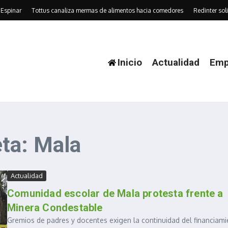
Espinar
Tottus canaliza mermas de alimentos hacia comedores
Redinter soli
Inicio
Actualidad
Emp
ta: Mala
Actualidad
Comunidad escolar de Mala protesta frente a
Minera Condestable
Gremios de padres y docentes exigen la continuidad del financiam