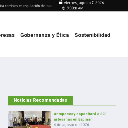
viernes, agosto 7, 2026
ita cambios en regulación de transmisión
Empresas mitigan su huella ante aum
9:30:11 AM
resas
Gobernanza y Ética
Sostenibilidad
a
Noticias Recomendadas
Antapaccay capacitará a 320
artesanas en Espinar
4 de agosto de 2026